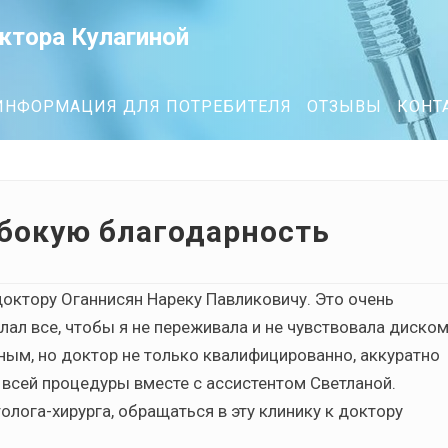
ктора Кулагиной
ИНФОРМАЦИЯ ДЛЯ ПОТРЕБИТЕЛЯ
ОТЗЫВЫ
КОНТ
убокую благодарность
октору Оганнисян Нареку Павликовичу. Это очень
елал все, чтобы я не переживала и не чувствовала диско
ным, но доктор не только квалифицированно, аккуратно
е всей процедуры вместе с ассистентом Светланой.
лога-хирурга, обращаться в эту клинику к доктору