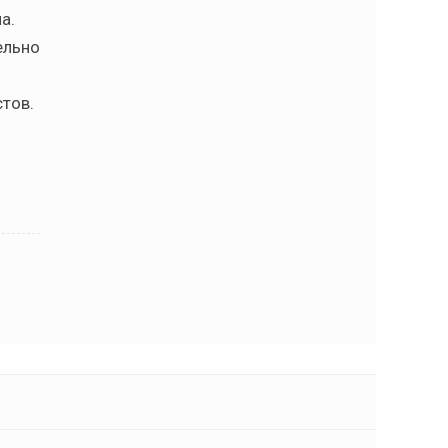
а.
ельно
тов.